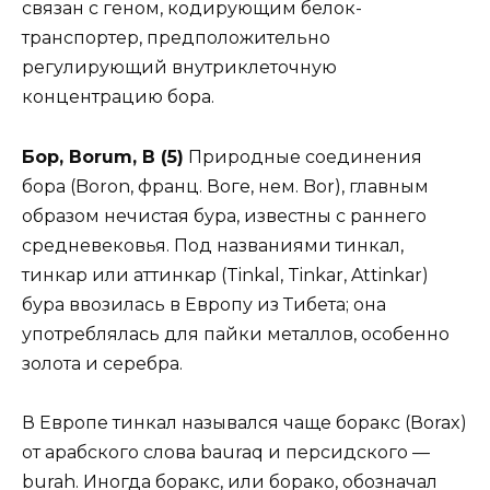
связан с геном, кодирующим белок-
транспортер, предположительно
регулирующий внутриклеточную
концентрацию бора.
Бор, Borum, В (5)
Природные соединения
бора (Boron, франц. Воге, нем. Bor), главным
образом нечистая бура, известны с раннего
средневековья. Под названиями тинкал,
тинкар или аттинкар (Tinkal, Tinkar, Attinkar)
бура ввозилась в Европу из Тибета; она
употреблялась для пайки металлов, особенно
золота и серебра.
В Европе тинкал назывался чаще боракс (Воrax)
от арабского слова bauraq и персидского —
burah. Иногда боракс, или борако, обозначал