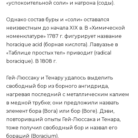
«успокоительной соли» и натрона (соды).
Однако состав буры и «соли» оставался
неизвестным до начала XIX в. В «Химической
номенклатуре» 1787 г. фигурирует название
horacique асid (борная кислота). Лавуазье в
«Таблице простых тел» приводит (radical
boracique). В 1808 г.
Гей-Люссаку и Тенару удалось выделить
свободный бор из борного ангидрида,
нагревая последний с металлическим калием
в медной трубке; они предложили назвать
элемент бора (Вога) или бор (Воге). Дэви,
повторивший опыты Гей-Люссака и Тенара,
тоже получил свободный бор и назвал его
бораций (Boracium).