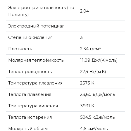
Электроотрицательность (по
2,04
Полингу)
Электродный потенциал
—
Степени окисления
3
Плотность
2,34 г/см³
Молярная теплоёмкость
11,09 Дж/(K·моль)
Теплопроводность
27,4 Вт/(м·K)
Температура плавления
2573 K
Теплота плавления
23,60 кДж/моль
Температура кипения
3931 K
Теплота испарения
504,5 кДж/моль
Молярный объём
4,6 см³/моль