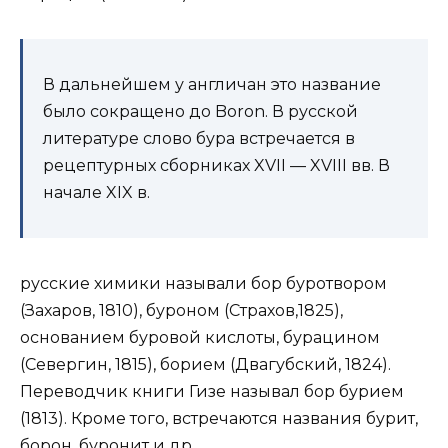
В дальнейшем у англичан это название
было сокращено до Boron. В русской
литературе слово бура встречается в
рецептурных сборниках XVII — XVIII вв. В
начале XIX в.
русские химики называли бор буротвором
(Захаров, 1810), буроном (Страхов,1825),
основанием буровой кислоты, бурацином
(Севергин, 1815), борием (Двагубский, 1824).
Переводчик книги Гизе называл бор бурием
(1813). Кроме того, встречаются названия бурит,
борон, буронит и др.