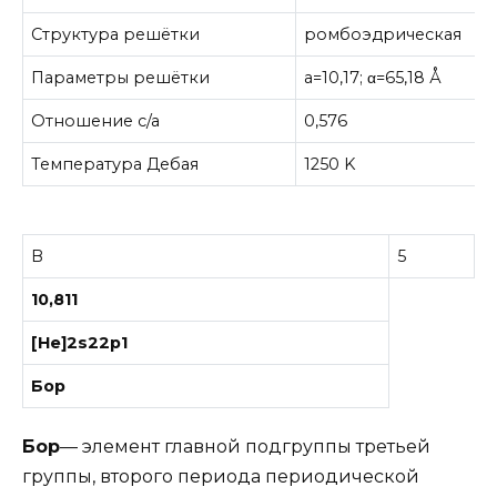
Структура решётки
ромбоэдрическая
Параметры решётки
a=10,17; α=65,18 Å
Отношение c/a
0,576
Температура Дебая
1250 K
B
5
10,811
[He]2s22p1
Бор
Бор
— элемент главной подгруппы третьей
группы, второго периода периодической