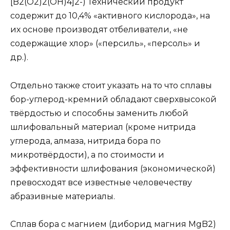
[B2(O2)2(OH)4]2-) Технический продукт
содержит до 10,4% «активного кислорода», на
их основе производят отбеливатели, «не
содержащие хлор» («персиль», «персоль» и
др.).
Отдельно также стоит указать на то что сплавы
бор-углерод-кремний обладают сверхвысокой
твёрдостью и способны заменить любой
шлифовальный материал (кроме нитрида
углерода, алмаза, нитрида бора по
микротвёрдости), а по стоимости и
эффективности шлифования (экономической)
превосходят все известные человечеству
абразивные материалы.
Сплав бора с магнием (диборид магния MgB2)