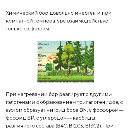
Химический бор довольно инертен и при
комнатной температуре взаимодействует
только со фтором:
При нагревании бор реагирует с другими
галогенами с образованием тригалогенидов, с
азотом образует нитрид бора BN, с фосфором—
фосфид BP, с углеродом— карбиды
различного состава (B4C, B12C3, B13C2). При