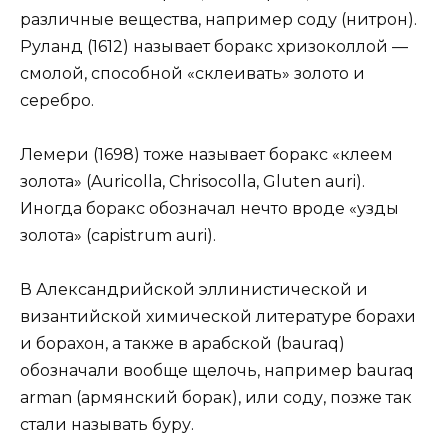
различные вещества, например соду (нитрон).
Руланд (1612) называет боракс хризоколлой —
смолой, способной «склеивать» золото и
серебро.
Лемери (1698) тоже называет боракс «клеем
золота» (Auricolla, Chrisocolla, Gluten auri).
Иногда боракс обозначал нечто вроде «узды
золота» (capistrum auri).
В Александрийской эллинистической и
византийской химической литературе борахи
и борахон, а также в арабской (bauraq)
обозначали вообще щелочь, например bauraq
arman (армянский борак), или соду, позже так
стали называть буру.