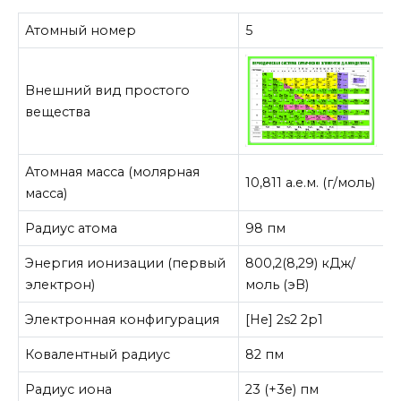
Атомный номер
5
Внешний вид простого
вещества
Атомная масса (молярная
10,811 а.е.м. (г/моль)
масса)
Радиус атома
98 пм
Энергия ионизации (первый
800,2(8,29) кДж/
электрон)
моль (эВ)
Электронная конфигурация
[He] 2s2 2p1
Ковалентный радиус
82 пм
Радиус иона
23 (+3e) пм