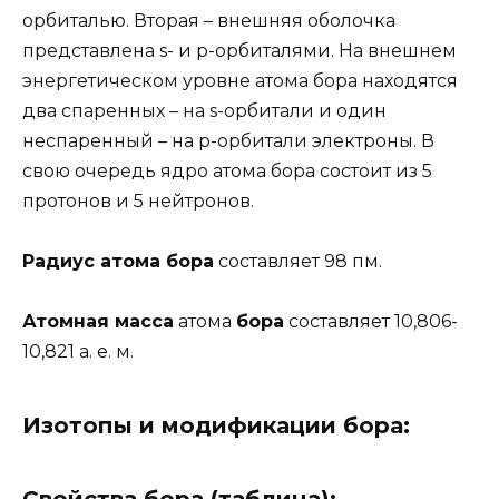
орбиталью. Вторая – внешняя оболочка
представлена s- и р-орбиталями. На внешнем
энергетическом уровне атома бора находятся
два спаренных – на s-орбитали и один
неспаренный – на p-орбитали электроны. В
свою очередь ядро атома бора состоит из 5
протонов и 5 нейтронов.
Радиус атома бора
составляет 98 пм.
Атомная масса
атома
бора
составляет 10,806-
10,821 а. е. м.
Изотопы и модификации бора:
Свойства бора (таблица):