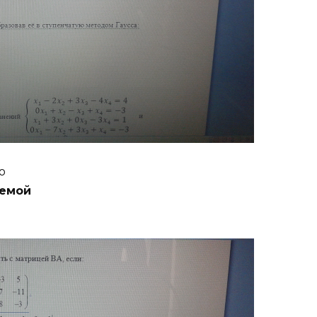
ю
емой