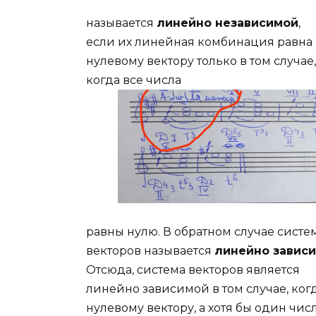
называется
линейно независимой
,
если их линейная комбинация равна
нулевому вектору только в том случае,
когда все числа
равны нулю. В обратном случае систе
векторов называется
линейно завис
Отсюда, система векторов является
линейно зависимой в том случае, ко
нулевому вектору, а хотя бы один чис