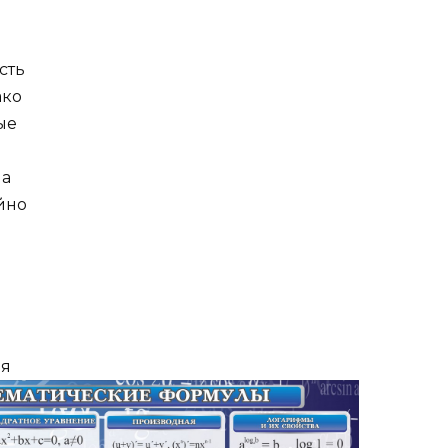
сть
ако
ые
ма
йно
ия