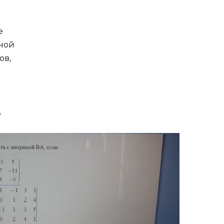
е
йной
ов,
ь