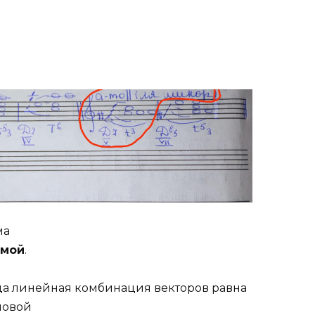
ма
имой
.
гда линейная комбинация векторов равна
ловой