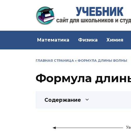
Перейти
к
содержанию
Математика
Физика
Химия
ГЛАВНАЯ СТРАНИЦА
»
ФОРМУЛА ДЛИНЫ ВОЛНЫ
Формула длин
Содержание