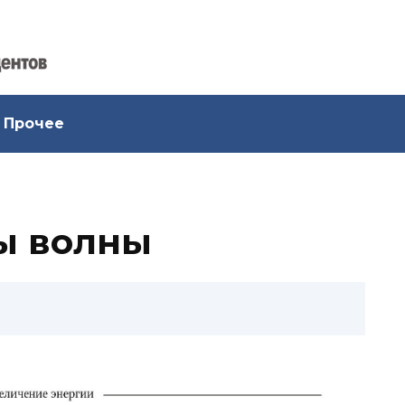
Прочее
ы волны