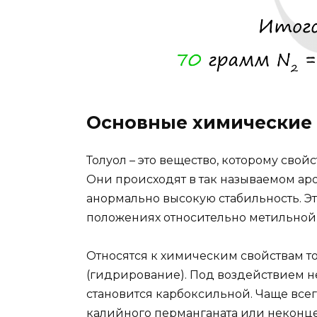
Основные химические 
Толуол – это вещество, которому св
Они происходят в так называемом а
анормально высокую стабильность. Эти
положениях относительно метильной 
Относятся к химическим свойствам т
(гидрирование). Под воздействием н
становится карбоксильной. Чаще всег
калийного перманганата или неконце