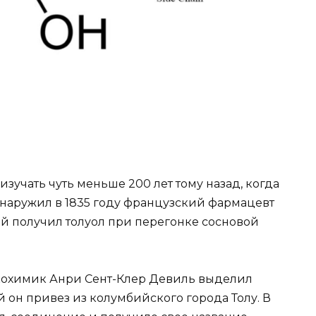
зучать чуть меньше 200 лет тому назад, когда
бнаружил в 1835 году французский фармацевт
й получил толуол при перегонке сосновой
икохимик Анри Сент-Клер Девиль выделил
й он привез из колумбийского города Толу. В