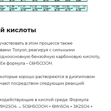
й кислоты
частвовать в этом процессе также
вами. Толуол, реагируя с сильными
 одноосновную бензойную карбоновую кислоту,
 Ее формула – С6Н5СООН.
, которые хорошо растворяются в диэтиловом
лучают посредством следующих реакций:
имодействующие в кислой среде. Формула
 9H2SO4 → 5С6Н5СООН + 6MnSO4 + 3K2SO4 +