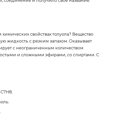
ря, соединение и получило свое название.
 и химических свойствах толуола? Вещество
ую жидкость с резким запахом. Оказывает
гирует с неограниченным количеством
ростыми и сложными эфирами, со спиртами. С
 С7Н8.
моль.
.