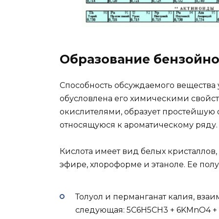
Образование бензойно
Способность обсуждаемого вещества у
обусловлена его химическими свойст
окислителями, образует простейшую
относящуюся к ароматическому ряду.
Кислота имеет вид белых кристаллов
эфире, хлороформе и этаноле. Ее по
Толуол и перманганат калия, вза
следующая: 5С6Н5СН3 + 6KMnO4 +