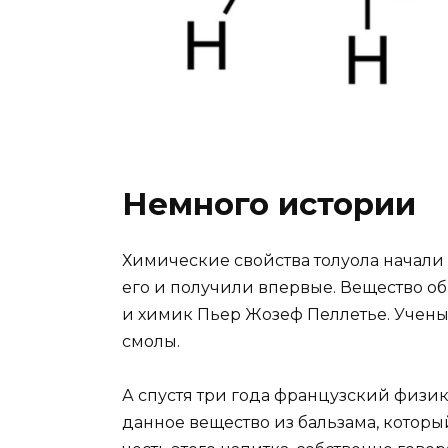
Немного истории
Химические свойства толуола начали и
его и получили впервые. Вещество о
и химик Пьер Жозеф Пеллетье. Учены
смолы.
А спустя три года французский физ
данное вещество из бальзама, которы