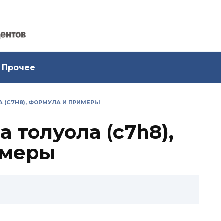
Прочее
 (C7H8), ФОРМУЛА И ПРИМЕРЫ
 толуола (c7h8),
имеры