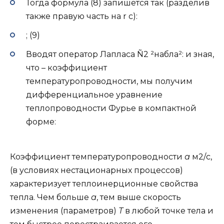
Тогда формула (8) запишется так (разделив
также правую часть на r с):
; (9)
Вводят оператор Лапласа Ñ2 ²набла²: и зная,
что – коэффициент
температуропроводности, мы получим
дифференциальное уравнение
теплопроводности Фурье в компактной
форме:
Коэффициент температуропроводности
а
м2/с,
(в условиях нестационарных процессов)
характеризует теплоинерционные свойства
тепла. Чем больше
а
, тем выше скорость
изменения (параметров)
Т
в любой точке тела и