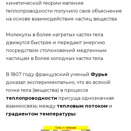
кинетической теории явление
теплопроводности получило своё объяснение
на основе взаимодействия частиц вещества.
Молекулы в более нагретых частях тела
движутся быстрее и передают энергию
посредством столкновений медленным
частицам в более холодных частях тела.
В 1807 году французский ученый
Фурье
доказал экспериментально, что во всякой
точке тела (вещества) в процессе
теплопроводности
присуща однозначная
взаимосвязь между
тепловым потоком
и
градиентом температуры: