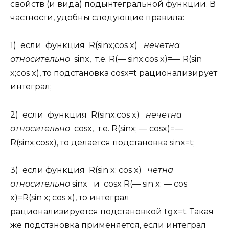
свойств (и вида) подынтегральной фyнкции. В
частнocти, удобны следующие правила:
1) если функция R(sinx;cos x)
нечетна
относительно
sinx, т.е. R(— sinx;cos x)=— R(sin
x;cos x), то подстановка cosx=t рационализирует
интеграл;
2) если функция R(sinx;cos x)
нечетна
относительно
cosx, т.е. R(sinx; — cosx)=—
R(sinx;cosx), то делается подстановка sinx=t;
3) если функция R(sin x; cos x)
четна
относительно
sinx и cosx R(— sin x; — cos
x)=R(sin x; cos x), то интеграл
рационализируется подстановкой tgx=t. Такая
же подстановка применяется, если интеграл