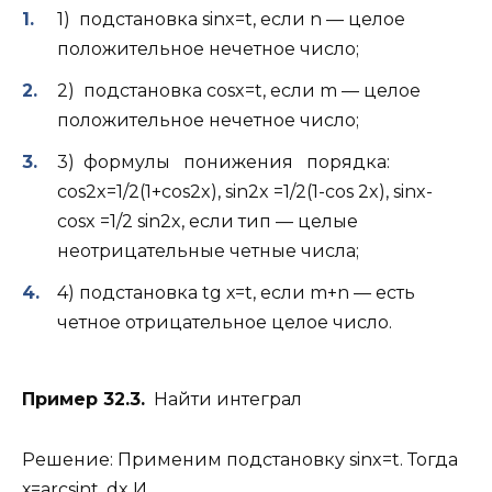
1) подстановка sinx=t, если n — целое
положительное нечетное число;
2) подстановка cosx=t, если m — целое
положительное нечетное число;
3) формулы понижения порядка:
cos2x=1/2(1+cos2x), sin2x =1/2(1-cos 2x), sinx-
cosx =1/2 sin2x, если тип — целые
неотрицательные четные числа;
4) подстановка tg х=t, если m+n — есть
четное отрицательное целое число.
Пример 32.3.
Найти интеграл
Решение: Применим подстановку sinx=t. Тогда
х=arcsint, dx И