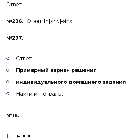
Ответ: .
№296.
. Ответ: ln|sin
x
|-sin
x
.
№297.
.
Ответ: .
Примерный вариан решения
индивидуального домашнего задания
Найти интегралы:
№18. .
► = =