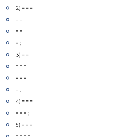
2) = = =
= =
= =
= ;
3) = =
= = =
= = =
= ;
4) = = =
= = = ;
5) = = =
= = = =