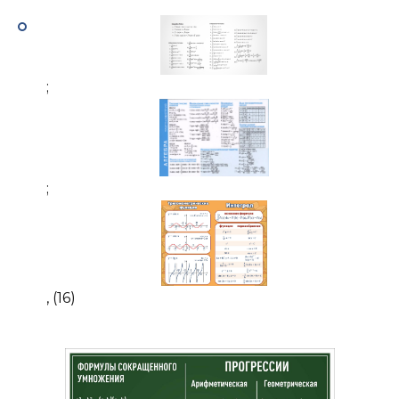
;
;
, (16)