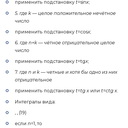
применить подстановку
t
=sin
x
;
5. где k — целое положительное нечётное
число
применить подстановку
t
=cos
x
;
6. где n+k — чётное отрицательное целое
число
применить подстановку
t
=tg
x
;
7.
где n и k — четные и хотя бы одно из них
отрицательное
применить подстановку
t
=
tg x
или
t
=
ctg x
.
Интегралы вида:
, , (19)
если
n
=1, то