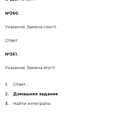
№260.
.
Указание. Замена сos
x
=t.
Ответ: .
№261.
.
Указание. Замена sin
x
=
t
.
Ответ: .
Домашнее задание
Найти интегралы: