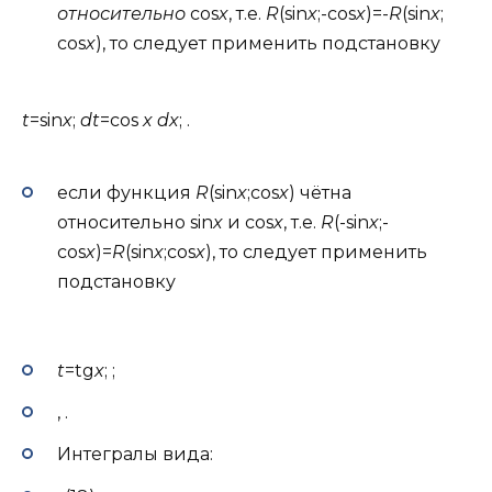
относительно
cos
x
, т.е.
R
(sin
x
;-cos
x
)=-
R
(sin
x
;
cos
x
), то следует применить подстановку
t
=sin
x
;
dt
=cos
x dx
; .
если функция
R
(sin
x
;cos
x
) чётна
относительно sin
x
и cos
x
, т.е.
R
(-sin
x
;-
cos
x
)=
R
(sin
x
;cos
x
), то следует применить
подстановку
t
=tg
x
; ;
, .
Интегралы вида: