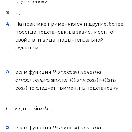
подстановки
= ; .
На практике применяются и другие, более
простые подстановки, в зависимости от
свойств (и вида) подынтегральной
функции.
если функция
R
(sin
x
;cos
x
)
нечётна
относительно
sin
x
, т.е.
R
(-sin
x
;cos
x
)=-
R
(sin
x
;
cos
x
), то следует применить подстановку
t
=cos
x
;
dt
= -sin
xdx
; , .
если функция
R
(sin
x
;cos
x
)
нечётна