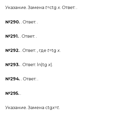
Указание. Замена
t
=ctg
x
. Ответ: .
№290.
. Ответ: .
№291.
. Ответ: .
№292.
. Ответ: , где
t
=tg
x
.
№293.
. Ответ: ln|tg
x
|.
№294.
. Ответ: .
№295.
.
Указание. Замена ctg
x
=
t
.