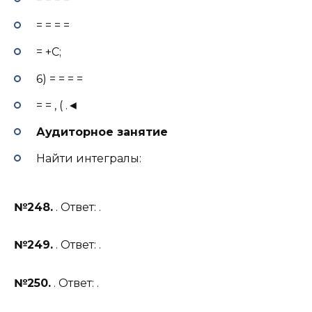
= = = =
= +С;
6) = = = =
= = , ( .◄
Аудиторное занятие
Найти интегралы:
№248.
. Ответ: .
№249.
. Ответ: .
№250.
. Ответ: .