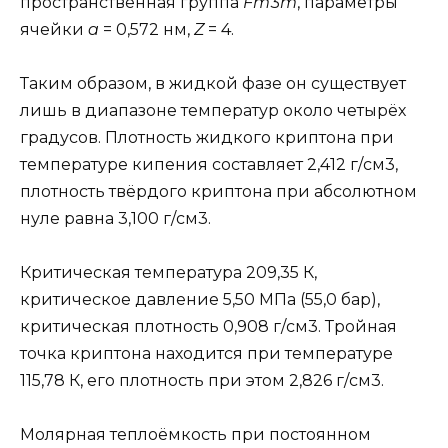
пространственная группа
Fm
3
m
, параметры
ячейки
a
= 0,572 нм,
Z
= 4.
Таким образом, в жидкой фазе он существует
лишь в диапазоне температур около четырёх
градусов. Плотность жидкого криптона при
температуре кипения составляет 2,412 г/см3,
плотность твёрдого криптона при абсолютном
нуле равна 3,100 г/см3.
Критическая температура 209,35 К,
критическое давление 5,50 МПа (55,0 бар),
критическая плотность 0,908 г/см3. Тройная
точка криптона находится при температуре
115,78 К, его плотность при этом 2,826 г/см3.
Молярная теплоёмкость при постоянном