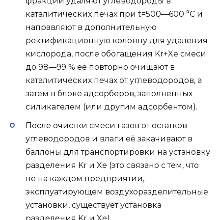
фракции удаляют углеводороды в
каталитических печах при t=500—600 °C и
направляют в дополнительную
ректификационную колонну для удаления
кислорода, после обогащения Kr+Xe смеси
до 98—99 % её повторно очищают в
каталитических печах от углеводородов, а
затем в блоке адсорберов, заполненных
силикагелем (или другим адсорбентом).
После очистки смеси газов от остатков
углеводородов и влаги её закачивают в
баллоны для транспортировки на установку
разделения Kr и Xe (это связано с тем, что
не на каждом предприятии,
эксплуатирующем воздухоразделительные
установки, существует установка
разделения Kr и Xe).