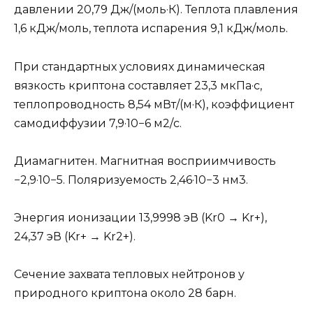
давлении 20,79 Дж/(моль·К). Теплота плавления
1,6 кДж/моль, теплота испарения 9,1 кДж/моль.
При стандартных условиях динамическая
вязкость криптона составляет 23,3 мкПа·с,
теплопроводность 8,54 мВт/(м·К), коэффициент
самодиффузии 7,9·10−6 м2/с.
Диамагнитен. Магнитная восприимчивость
−2,9·10−5. Поляризуемость 2,46·10−3 нм3.
Энергия ионизации 13,9998 эВ (Kr0 → Kr+),
24,37 эВ (Kr+ → Kr2+).
Сечение захвата тепловых нейтронов у
природного криптона около 28 барн.