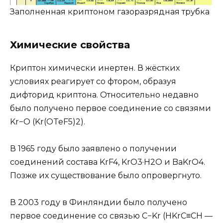
Заполненная криптоном газоразрядная трубка
Химические свойства
Криптон химически инертен. В жёстких
условиях реагирует со фтором, образуя
дифторид криптона. Относительно недавно
было получено первое соединение со связями
Kr−O (Kr(OTeF5)2).
В 1965 году было заявлено о получении
соединений состава KrF4, KrO3·H2O и BaKrO4.
Позже их существование было опровергнуто.
В 2003 году в Финляндии было получено
первое соединение со связью C−Kr (HKrC≡CH —