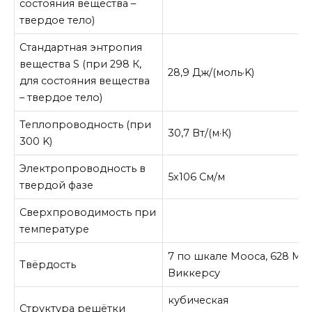
состояния вещества –
твердое тело)
Стандартная энтропия
вещества S (при 298 К,
28,9 Дж/(моль·K)
для состояния вещества
– твердое тело)
Теплопроводность (при
30,7 Вт/(м·К)
300 K)
Электропроводность в
5х106 См/м
твердой фазе
Сверхпроводимость при
температуре
7 по шкале Мооса, 628 МП
Твёрдость
Виккерсу
кубическая
Структура решётки