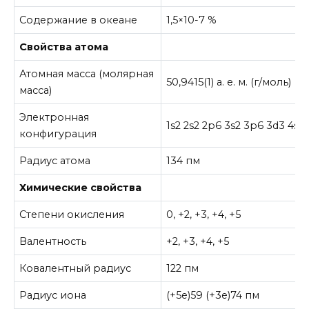
Содержание в океане
1,5×10-7 %
Свойства атома
Атомная масса (молярная
50,9415(1) а. е. м. (г/моль)
масса)
Электронная
1s2 2s2 2p6 3s2 3p6 3d3 4s2
конфигурация
Радиус атома
134 пм
Химические свойства
Степени окисления
0, +2, +3, +4, +5
Валентность
+2, +3, +4, +5
Ковалентный радиус
122 пм
Радиус иона
(+5e)59 (+3e)74 пм