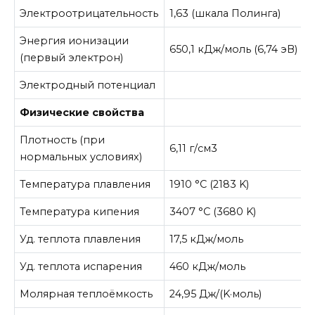
Электроотрицательность
1,63 (шкала Полинга)
Энергия ионизации
650,1 кДж/моль (6,74 эВ)
(первый электрон)
Электродный потенциал
Физические свойства
Плотность (при
6,11 г/см3
нормальных условиях)
Температура плавления
1910 °C (2183 K)
Температура кипения
3407 °C (3680 K)
Уд. теплота плавления
17,5 кДж/моль
Уд. теплота испарения
460 кДж/моль
Молярная теплоёмкость
24,95 Дж/(K·моль)