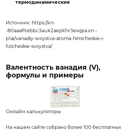
термодинамические
Источник:
https://xn-
-80aaafltebbc3auk2aepkhr3ewjpa.xn--
p1ai/vanadiy-svoystva-atoma-himicheskie-i-
fizicheskie-svoystva/
Валентность ванадия (V),
формулы и примеры
Онлайн калькуляторы
На нашем сайте собрано более 100 бесплатных