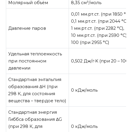
Молярный объём
8,35 см³/моль
0,01 мм.рт.ст. (при 1850 °C),
0,1 мм.рт.ст. (при 2044 °C),
Давление паров
1 мм.рт.ст. (при 2282 °C),
10 мм.рт.ст. (при 2590 °C),
100 (при 2955 °C)
Удельная теплоемкость
при постоянном
0,502 Дж/г·K (при 20 – 100 °
давлении
Стандартная энтальпия
образования ΔH (при
0 кДж/моль
298 К, для состояния
вещества – твердое тело)
Стандартная энергия
Гиббса образования ΔG
(при 298 К, для
0 кДж/моль