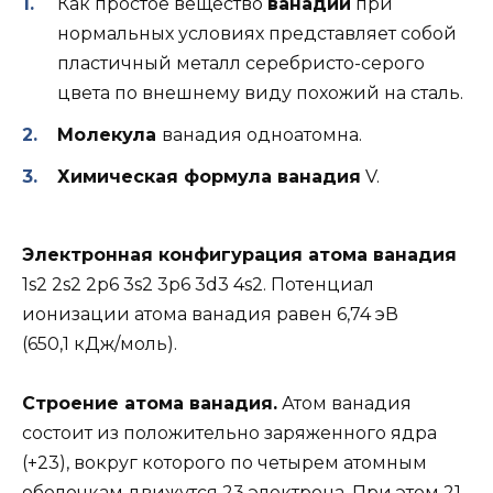
Как простое вещество
ванадий
при
нормальных условиях представляет собой
пластичный металл серебристо-серого
цвета по внешнему виду похожий на сталь.
Молекула
ванадия одноатомна.
Химическая формула ванадия
V.
Электронная конфигурация атома ванадия
1s2 2s2 2p6 3s2 3p6 3d3 4s2. Потенциал
ионизации атома ванадия равен 6,74 эВ
(650,1 кДж/моль).
Строение атома ванадия.
Атом ванадия
состоит из положительно заряженного ядра
(+23), вокруг которого по четырем атомным
оболочкам движутся 23 электрона. При этом 21