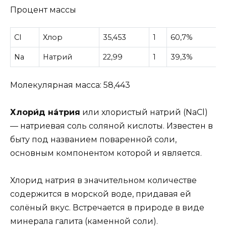
Процент массы
Cl
Хлор
35,453
1
60,7%
Na
Натрий
22,99
1
39,3%
Молекулярная масса: 58,443
Хлори́д на́трия
или хлористый натрий (NaCl)
— натриевая соль соляной кислоты. Известен в
быту под названием поваренной соли,
основным компонентом которой и является.
Хлорид натрия в значительном количестве
содержится в морской воде, придавая ей
солёный вкус. Встречается в природе в виде
минерала галита (каменной соли).