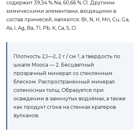
содержит 39,34 % Na, 60,66 % Cl. Другими
химическими элементами, входящими в
состав примесей, являются: Br, N, H, Mn, Cu, Ga,
As, I, Ag, Ba, Tl, Pb, K, Ca, S, O.
Плотность 2,1—2, 2 г / см ³, а твёрдость по
шкале Мооса — 2. Бесцветный
прозрачный минерал со стеклянным
блеском. Распространённый минерал
соленосных толщ. Образуется при
осаждении в замкнутых водоёмах, а также
как продукт сгона на стенках кратеров
вулканов.