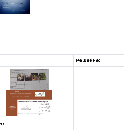
Решение:
т: