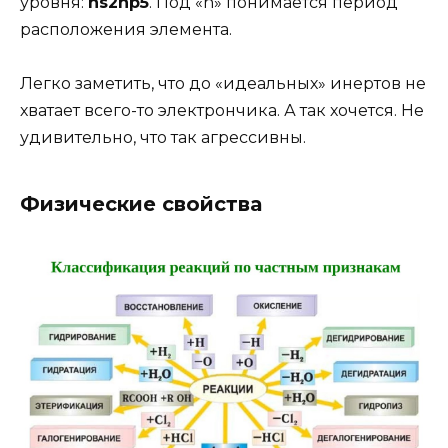
уровня:
ns
2
np
5
. Под «n» понимается период
расположения элемента.
Легко заметить, что до «идеальных» инертов не
хватает всего-то электрончика. А так хочется. Не
удивительно, что так агрессивны.
Физические свойства