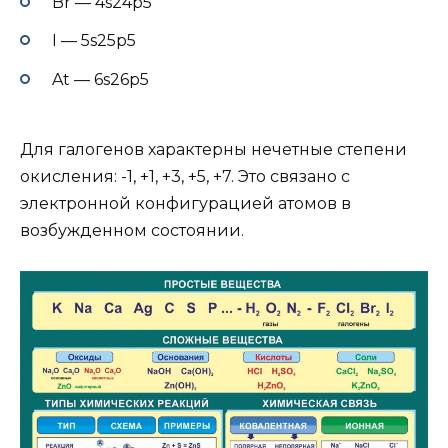
Br — 4s24p5
I — 5s25p5
At — 6s26p5
Для галогенов характерны нечетные степени
окисления: -1, +1, +3, +5, +7. Это связано с
электронной конфигурацией атомов в
возбужденном состоянии.