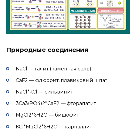
Природные соединения
NaCl — галит (каменная соль)
CaF2 — флюорит, плавиковый шпат
NaCl*KCl — сильвинит
3Ca3(PO4)2*CaF2 — фторапатит
MgCl2*6H2O — бишофит
KCl*MgCl2*6H2O — карналлит