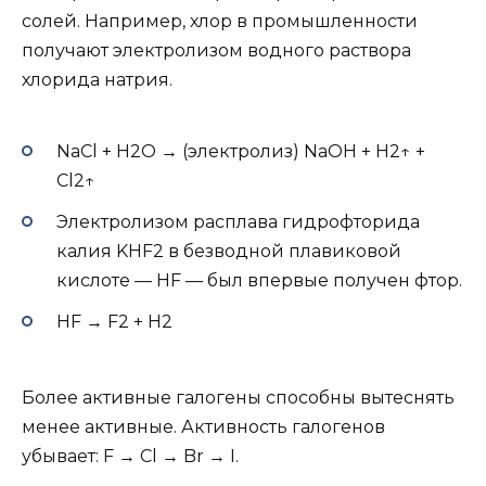
солей. Например, хлор в промышленности
получают электролизом водного раствора
хлорида натрия.
NaCl + H2O → (электролиз) NaOH + H2↑ +
Cl2↑
Электролизом расплава гидрофторида
калия KHF2 в безводной плавиковой
кислоте — HF — был впервые получен фтор.
HF → F2 + H2
Более активные галогены способны вытеснять
менее активные. Активность галогенов
убывает: F → Cl → Br → I.