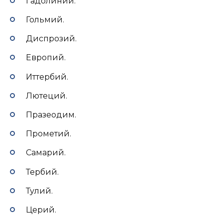
Гадолиний.
Гольмий.
Диспрозий.
Европий.
Иттербий.
Лютеций.
Празеодим.
Прометий.
Самарий.
Тербий.
Тулий.
Церий.