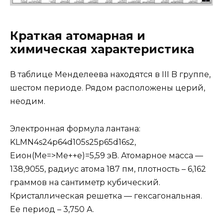
Краткая атомарная и
химическая характеристика
В таблице Менделеева находятся в III B группе,
шестом периоде. Рядом расположены церий,
неодим.
Электронная формула лантана:
KLMN4s24p64d105s25p65d16s2,
Eион(Ме=>Ме++e)=5,59 эВ. Атомарное масса —
138,9055, радиус атома 187 пм, плотность – 6,162
граммов на сантиметр кубический.
Кристаллическая решетка — гексагональная.
Ее период – 3,750 А.