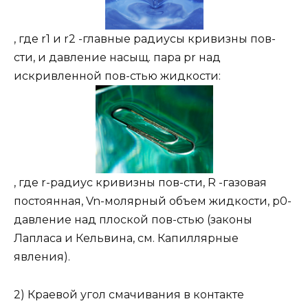
, где r1 и r2 -главные радиусы кривизны пов-
сти, и давление насыщ. пара рr над
искривленной пов-стью жидкости:
, где r-радиус кривизны пов-сти, R -газовая
постоянная, Vn-молярный объем жидкости, p0-
давление над плоской пов-стью (законы
Лапласа и Кельвина, см. Капиллярные
явления).
2) Краевой угол смачивания в контакте