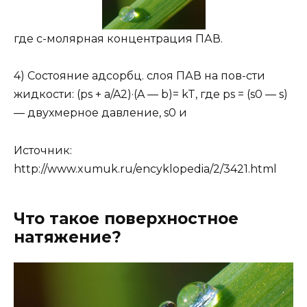
где с-молярная концентрация ПАВ.
4) Состояние адсорбц. слоя ПАВ на пов-сти
жидкости: (ps + a/A2)·(A — b)= kT, где ps = (s0 — s)
— двухмерное давление, s0 и
Источник:
http://www.xumuk.ru/encyklopedia/2/3421.html
Что такое поверхностное
натяжение?