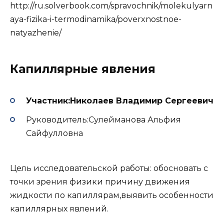
http://ru.solverbook.com/spravochnik/molekulyarn
aya-fizika-i-termodinamika/poverxnostnoe-
natyazhenie/
Капиллярные явления
Участник:Николаев Владимир Сергеевич
Руководитель:Сулейманова Альфия
Сайфулловна
Цель исследовательской работы: обосновать с
точки зрения физики причину движения
жидкости по капиллярам,выявить особенности
капиллярных явлений.