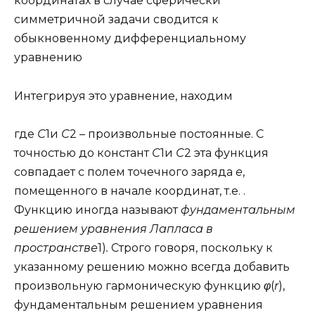
координатах в случае сферически
симметричной задачи сводится к
обыкновенному дифференциальному
уравнению
Интегрируя это уравнение, находим
где
С
1и
С
2 – произвольные постоянные. С
точностью до констант
С
1и
С
2 эта функция
совпадает с полем точечного заряда
е
,
помещенного в начале координат, т.е. .
Функцию иногда называют
фундаментальным
решением уравнения Лапласа в
пространстве
1)
.
Строго говоря, поскольку к
указанному решению можно всегда добавить
произвольную гармоническую функцию
φ
(
r
),
фундаментальным решением уравнения