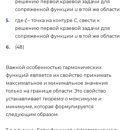
решению первой краевой задачи для
сопряженной функции
u
в той же области
где
ζ
– точка на контуре
С
, свести к
решению первой краевой задачи для
сопряженной функции
u
в той же области
(48)
Важной особенностью гармонических
функций является их свойство принимать
максимальное и минимальное значения
только на границе области. Это свойство
устанавливает
теорема о максимуме и
минимуме
, которая формулируется
следующим образом.