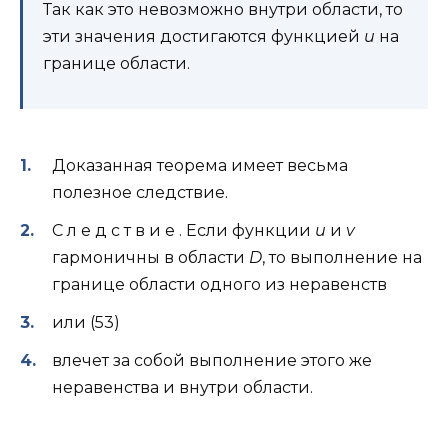
Так как это невозможно внутри области, то
эти значения достигаются функцией
u
на
границе области.
Доказанная теорема имеет весьма
полезное следствие.
С л е д с т в и е . Если функции
u
и
v
гармоничны в области
D
, то выполнение на
границе области одного из неравенств
или (53)
влечет за собой выполнение этого же
неравенства и внутри области.