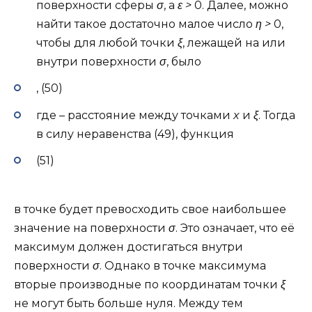
поверхности сферы
σ
, а
ε >
0. Далее, можно
найти такое достаточно малое число
η >
0,
чтобы для любой точки
ξ
, лежащей на или
внутри поверхности
σ
, было
, (50)
где – расстояние между точками
x
и
ξ
. Тогда
в силу неравенства (49), функция
(51)
в точке будет превосходить свое наибольшее
значение на поверхности
σ
. Это означает, что её
максимум должен достигаться внутри
поверхности
σ
. Однако в точке максимума
вторые производные по координатам точки
ξ
не могут быть больше нуля. Между тем