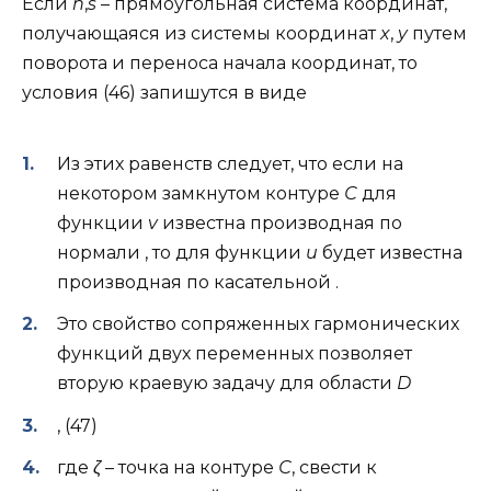
Если
n
,
s
– прямоугольная система координат,
получающаяся из системы координат
x
,
y
путем
поворота и переноса начала координат, то
условия (46) запишутся в виде
Из этих равенств следует, что если на
некотором замкнутом контуре
С
для
функции
v
известна производная по
нормали , то для функции
u
будет известна
производная по касательной .
Это свойство сопряженных гармонических
функций двух переменных позволяет
вторую краевую задачу для области
D
, (47)
где
ζ
– точка на контуре
С
, свести к