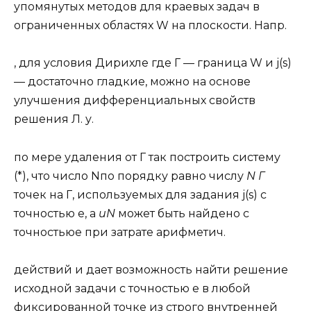
упомянутых методов для краевых задач в
ограниченных областях W на плоскости. Напр.
, для условия Дирихле где Г — граница W и j(s)
— достаточно гладкие, можно на основе
улучшения дифференциальных свойств
решения Л. у.
по мере удаления от Г так построить систему
(*), что число Nпо порядку равно числу
N Г
точек на Г, используемых для задания j(s) с
точностью e, а
uN
может быть найдено с
точностьюe при затрате арифметич.
действий и дает возможность найти решение
исходной задачи с точностью e в любой
фиксированной точке из строго внутренней