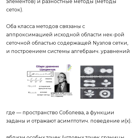
элементов) и разностные методы (методы
сеток).
Оба класса методов связаны с
аппроксимацией исходной области нек-рой
сеточной областью содержащей Nузлов сетки,
и построением системы алгебраич. уравнений
где — пространство Соболева, а функции
заданы и отражают асимптотич. поведение и(х).
вблизи особых точек (угловых точек границы,