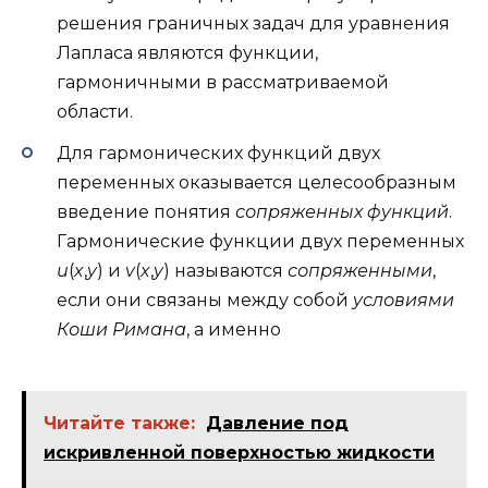
решения граничных задач для уравнения
Лапласа являются функции,
гармоничными в рассматриваемой
области.
Для гармонических функций двух
переменных оказывается целесообразным
введение понятия
сопряженных функций
.
Гармонические функции двух переменных
u
(
x
,
y
) и
v
(
x
,
y
) называются
сопряженными
,
если они связаны между собой
условиями
Коши Римана
, а именно
Читайте также:
Давление под
искривленной поверхностью жидкости