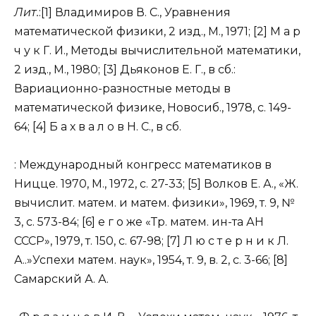
Лит.
:[1] Владимиров В. С., Уравнения
математической физики, 2 изд., М., 1971; [2] М а р
ч у к Г. И., Методы вычислительной математики,
2 изд., М., 1980; [3] Дьяконов Е. Г., в сб.:
Вариационно-разностные методы в
математической физике, Новосиб., 1978, с. 149-
64; [4] Б а х в а л о в Н. С., в сб.
: Международный конгресс математиков в
Ницце. 1970, М., 1972, с. 27-33; [5] Волков Е. А., «Ж.
вычислит. матем. и матем. физики», 1969, т. 9, №
3, с. 573-84; [6] е г о же «Тр. матем. ин-та АН
СССР», 1979, т. 150, с. 67-98; [7] Л ю с т е р н и к Л.
А..»Успехи матем. наук», 1954, т. 9, в. 2, с. 3-66; [8]
Самарский А. А.