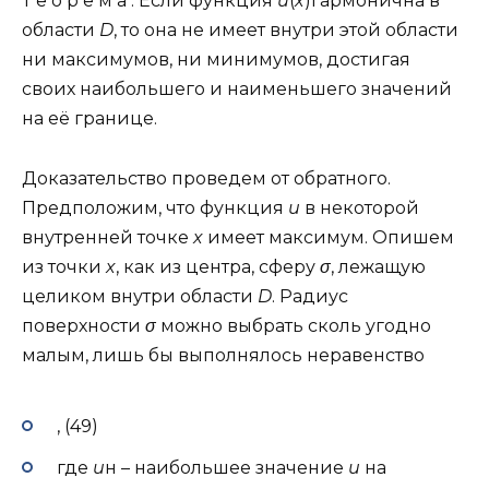
Т е о р е м а . Если функция
u
(
x
)гармонична в
области
D
, то она не имеет внутри этой области
ни максимумов, ни минимумов, достигая
своих наибольшего и наименьшего значений
на её границе.
Доказательство проведем от обратного.
Предположим, что функция
u
в некоторой
внутренней точке
x
имеет максимум. Опишем
из точки
x
, как из центра, сферу
σ
, лежащую
целиком внутри области
D
. Радиус
поверхности
σ
можно выбрать сколь угодно
малым, лишь бы выполнялось неравенство
, (49)
где
u
н – наибольшее значение
u
на