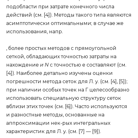
подобласти при затрате конечного числа
действий (см. [4]). Методы такого типа являются
асимптотически оптимальными; в случае же
использования, напр.
, более простых методов с прямоугольной
сеткой, обладающих точностью затраты на
нахождение
и N
с точностью e составляют (см.
[4]). Наиболее детально изучены оценки
погрешности метода сеток для Л. у. (см. [4], [5]);
при наличии особых точек на Г целесообразно
использовать специальную структуру сеток
вблизи этих точек (см. [6]). Часто используются
и разностные методы, основанные на
аппроксимации нек-рых интегральных
характеристик для Л. у. (см. [7] — [9]).