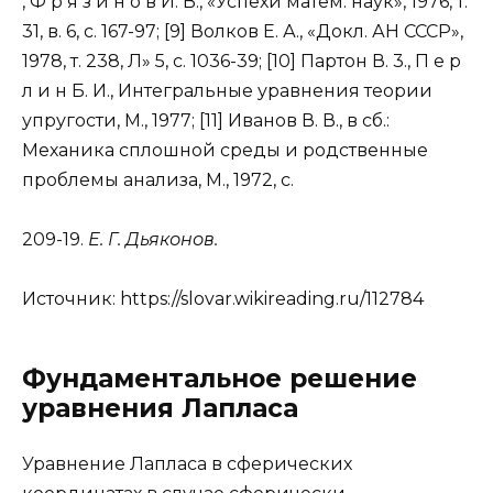
, Ф р я з и н о в И. В., «Успехи матем. наук», 1976, т.
31, в. 6, с. 167-97; [9] Волков Е. А., «Докл. АН СССР»,
1978, т. 238, Л» 5, с. 1036-39; [10] Партон В. 3., П е р
л и н Б. И., Интегральные уравнения теории
упругости, М., 1977; [11] Иванов В. В., в сб.:
Механика сплошной среды и родственные
проблемы анализа, М., 1972, с.
209-19.
Е. Г. Дьяконов.
Источник:
https://slovar.wikireading.ru/112784
Фундаментальное решение
уравнения Лапласа
Уравнение Лапласа в сферических