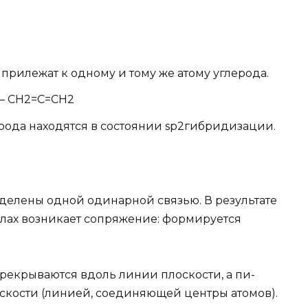
 прилежат к одному и тому же атому углерода.
 — CH2=C=CH2
ерода находятся в состоянии sp2гибридизации.
зделены одной одинарной связью. В результате
лах возникает сопряжение: формируется
ерекрываются вдоль линии плоскости, а пи-
оскости (линией, соединяющей центры атомов).