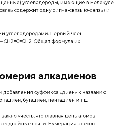
щенные) углеводороды, имеющие в молекуле
связь содержит одну сигма-связь (σ-связь) и
ми углеводородами. Первый член
— CH2=C=CH2. Общая формула их
зомерия алкадиенов
м добавления суффикса «диен» к названию
падиен, бутадиен, пентадиен и т.д.
важно учесть, что главная цепь атомов
ать двойные связи. Нумерация атомов