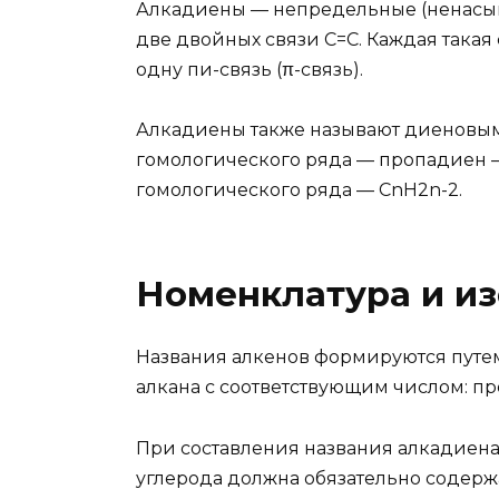
Алкадиены — непредельные (ненасы
две двойных связи С=С. Каждая такая 
одну пи-связь (π-связь).
Алкадиены также называют диеновы
гомологического ряда — пропадиен 
гомологического ряда — CnH2n-2.
Номенклатура и и
Названия алкенов формируются путе
алкана с соответствующим числом: про
При составления названия алкадиена 
углерода должна обязательно содерж