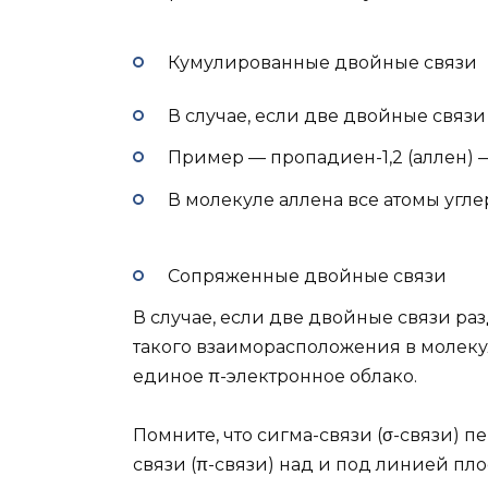
Кумулированные двойные связи
В случае, если две двойные связи
Пример — пропадиен-1,2 (аллен)
В молекуле аллена все атомы угл
Сопряженные двойные связи
В случае, если две двойные связи ра
такого взаиморасположения в молеку
единое π-электронное облако.
Помните, что сигма-связи (σ-связи) п
связи (π-связи) над и под линией пл