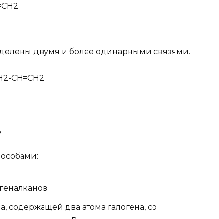
=CH2
азделены двумя и более одинарными связями.
CH2-CH=CH2
в
особами:
геналканов
а, содержащей два атома галогена, со