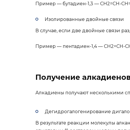
Пример — бутадиен-1,3 — CH2=CH-CH
Изолированные двойные связи
В случае, если две двойные связи р
Пример — пентадиен-1,4 — CH2=CH-
Получение алкадиено
Алкадиены получают несколькими сп
Дегидрогалогенирование дигало
В результате реакции молекулы алкан