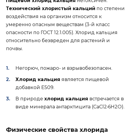
Пищевой хлорид кальция
нетоксичен.
Технический хлористый кальций
по степени
воздействия на организм относится к
умеренно опасным веществам (3-й класс
опасности по ГОСТ 12.1.005). Хлорид кальция
относительно безвреден для растений и
почвы.
Негорюч, пожаро- и взрывобезопасен.
Хлорид кальция
является пищевой
добавкой Е509.
В природе
хлорид кальция
встречается в
виде минерала антарктицита (CaCl2•6H2O).
Физические свойства хлорида