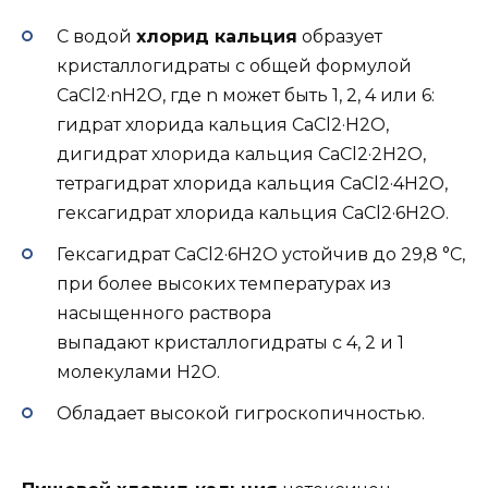
С водой
хлорид кальция
образует
кристаллогидраты с общей формулой
CaCl2·nH2O, где n может быть 1, 2, 4 или 6:
гидрат хлорида кальция CaCl2·H2O,
дигидрат хлорида кальция CaCl2·2H2O,
тетрагидрат хлорида кальция CaCl2·4H2O,
гексагидрат хлорида кальция CaCl2·6H2O.
Гексагидрат CaCl2·6H2O устойчив до 29,8 °C,
при более высоких температурах из
насыщенного раствора
выпадают кристаллогидраты с 4, 2 и 1
молекулами H2O.
Обладает высокой гигроскопичностью.