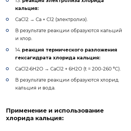
13.
реакция электролиза хлорида
кальция:
CaCl2 → Ca + Cl2 (электролиз).
В результате реакции образуются кальций
и хлор.
14.
реакция термического разложения
гексагидрата хлорида кальция:
CaCl2•6H2O → CaCl2 + 6H2O (t = 200-260 °C).
В результате реакции образуются хлорид
кальция и вода.
Применение и использование
хлорида кальция: