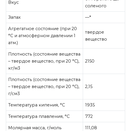
Вкус
соленого
Запах
—*
Агрегатное состояние (при 20
твердое
°C и атмосферном давлении 1
вещество
атм.)
Плотность (состояние вещества
– твердое вещество, при 20 °C),
2150
кг/м3
Плотность (состояние вещества
– твердое вещество, при 20 °C),
2,15
г/см3
Температура кипения, °C
1935
Температура плавления, °C
772
Молярная масса, г/моль
111,08