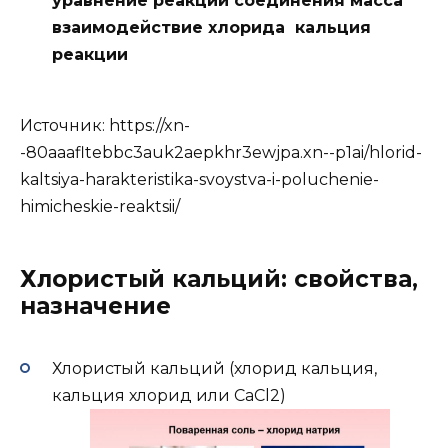
уравнение реакций соединения масса
взаимодействие хлорида кальция
реакции
Источник:
https://xn-
-80aaafltebbc3auk2aepkhr3ewjpa.xn--p1ai/hlorid-
kaltsiya-harakteristika-svoystva-i-poluchenie-
himicheskie-reaktsii/
Хлористый кальций: свойства,
назначение
Хлористый кальций (хлорид кальция,
кальция хлорид или СаCl2)