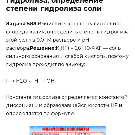
гидролиза, определение
степени гидролиза соли
Задача 588.
Вычислить константу гидролиза
фторида калия, определить степень гидролиза
этой соли в 0,01 М растворе и рН
раствора.
Решение:
K(HF) = 6,6
.
10-4.KF — соль
сильного основания и слабой кислоты, поэтому
гидролиз проходит по аниону:
F- + H2O ⇔ HF + OH-
Константа гидролиза определяется константой
диссоциации образовавшейся кислоты HF и
определяется по формуле: