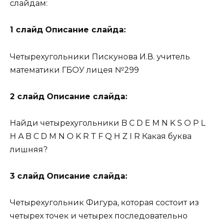
слайдам:
1 слайд
Описание слайда:
Четырехугольники Пискунова И.В. учитель
математики ГБОУ лицея №299
2 слайд
Описание слайда:
Найди четырехугольники B C D E M N K S O P L
H A B C D M N O K R T F Q H Z I R Какая буква
лишняя?
3 слайд
Описание слайда:
Четырехугольник Фигура, которая состоит из
четырех точек и четырех последовательно