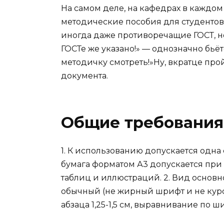
На самом деле, на кафедрах в каждо
методические пособия для студенто
иногда даже противоречащие ГОСТ, но
ГОСТе же указано!» — однозначно бьё
методичку смотреть!»Ну, вкратце про
документа.
Общие требования
1. К использованию допускается одна
бумага форматом А3 допускается при
таблиц и иллюстраций. 2. Вид основног
обычный (не жирный шрифт и не курси
абзаца 1,25-1,5 см, выравнивание по 