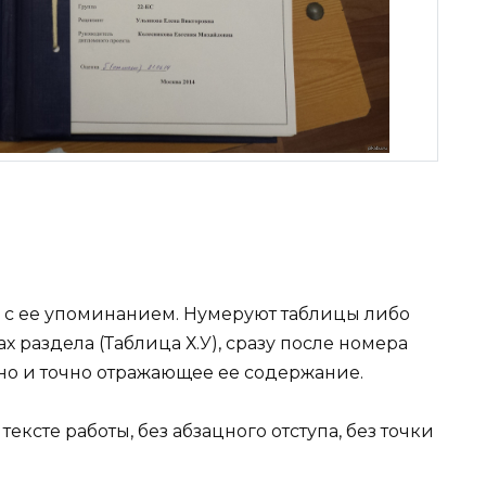
а с ее упоминанием. Нумеруют таблицы либо
 раздела (Таблица Х.У), сразу после номера
тно и точно отражающее ее содержание.
 тексте работы, без абзацного отступа, без точки