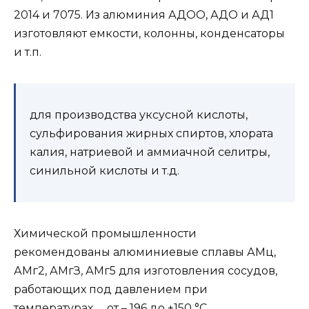
2014 и 7075. Из алюминия АДОО, АДО и АД1
изготовляют емкости, колонны, конденсаторы
и т.п.
для производства уксусной кислоты,
сульфирования жирных спиртов, хлората
калия, натриевой и аммиачной селитры,
синильной кислоты и т.д.
Химической промышленности
рекомендованы алюминиевые сплавы АМц,
АМг2, АМгЗ, АМг5 для изготовления сосудов,
работающих под давлением при
температурах от – 196 до +150 °С.