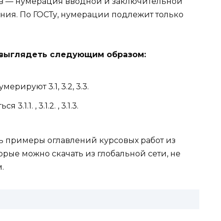
ов — нумерация вводной и заключительной
ния. По ГОСТу, нумерации подлежит только
 выглядеть следующим образом:
ерируют 3.1, 3.2, 3.3.
.1. , 3.1.2. , 3.1.3.
ь примеры оглавлений курсовых работ из
орые можно скачать из глобальной сети, не
.