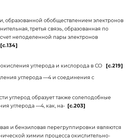
и, образованной обобществлением электронов
ительная, третья связь, образованная по
 счет неподеленной пары электронов
)
[c.134]
окисления углерода и кислорода в СО
[c.219]
ения углерода —4 и соединения с
и углерод образует также солеподобные
ния углерода —4, как, на-
[c.203]
я и бензиловая перегруппировки являются
анической химии процесса окислительно-