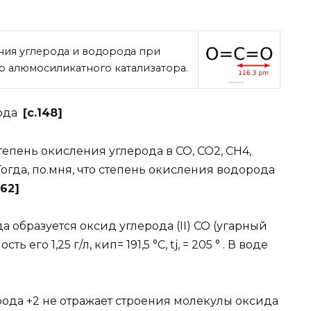
ения углерода и водорода при
 алюмосиликатного катализатора.
рода
[c.148]
ень окисления углерода в СО, СО2, СН4,
Тогда, по.мня, что степень окисления водорода
262]
бразуется оксид углерода (II) СО (угарный
ь его 1,25 г/л, кип= 191,5 °С, tj, = 205 ° . В воде
ода +2 не отражает строения молекулы оксида