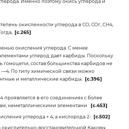
углерода. Именно поэтому окись углерода и
пень окисленности углерода в СО, СОг, СН4,
Тогда,
[c.265]
нью окисления углерода. С менее
 элементами углерод дает карбиды. Поскольку
ь гомоцепи, состав большинства карбидов не
а —4. По типу химической связи можно
ентные и металлические карбиды.
[c.396]
проявляется в его соединениях с более
 сам, неметаллическими элементами
[c.453]
сления углерода + 4, а кислорода 2-
[c.502]
окислительно-восстановительной Каковы