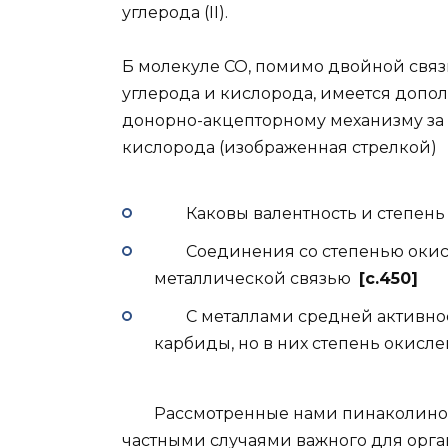
углерода (II).
Б молекуле СО, помимо двойной связ
углерода и кислорода, имеется дополн
донорно-акцепторному механизму за
кислорода (изображенная стрелкой
Каковы валентность и степень 
Соединения со степенью окисл
металлической связью
[c.450]
С металлами средней активност
карбиды, но в них степень окисле
Рассмотренные нами пинаколинова
частными случаями важного для орг