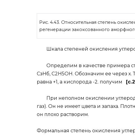
Рис. 4.43. Относительная степень окисл
регенерации закоксованного аморфного
Шкала степеней окисления угле
Определим в качестве примера степ
СзНб, С2Н5ОН. Обозначим ее через х. 
равна +1, а кислорода -2. получим
[c.
При неполном окислении углерода о
газ). Он не имеет цвета и запаха. Плотност
он плохо растворим.
Формальная степень окисления углер