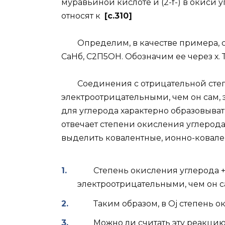
муравьиной кислоте и (2-f-) в окиси 
относят к
[c.310]
Определим, в качестве примера, сте
СаНб, С2П5ОН. Обозначим ее через х. 
Соединения с отрицательной степе
электроотрицательными, чем он сам,
для углерода характерно образовыват
отвечает степени окисления углерод
выделить ковалентные, ионно-ковал
Степень окисления углерода +4 
электроотрицательными, чем он
Таким образом, в Oj степень оки
Можно ли считать эту реакцию 