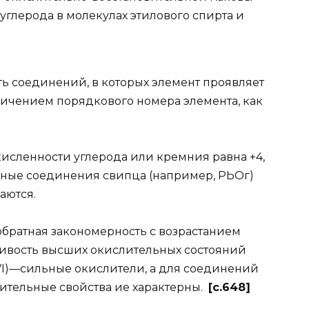
углерода в молекулах этилового спирта и
 соединений, в которых элемент проявляет
личением порядкового номера элемента, как
окисленности углерода или кремния равна +4,
ичные соединения свипца (например, РЬОг)
аются.
обратная закономерность с возрастанием
чивость высших окислительных состояний
(VI)—сильные окислители, а для соединений
лительные свойства ие характерны.
[c.648]