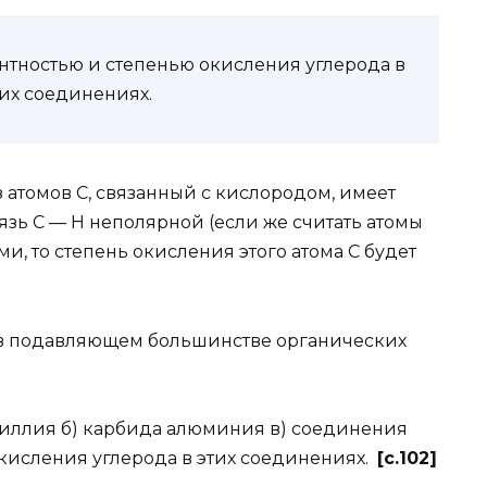
тностью и степенью окисления углерода в
их соединениях.
 атомов С, связанный с кислородом, имеет
вязь С — Н неполярной (если же считать атомы
и, то степень окисления этого атома С будет
 и в подавляющем большинстве органических
ллия б) карбида алюминия в) соединения
окисления углерода в этих соединениях.
[c.102]