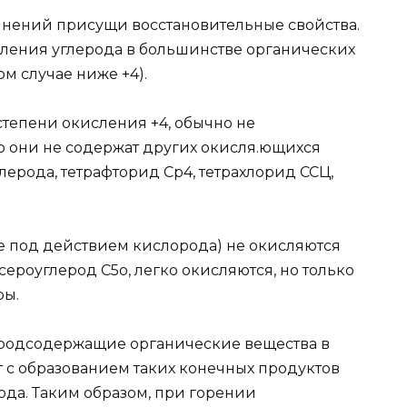
ний присущи восстановительные свойства.
исления углерода в большинстве органических
м случае ниже +4).
тепени окисления +4, обычно не
о они не содержат других окисля.ющихся
лерода, тетрафторид Ср4, тетрахлорид ССЦ,
е под действием кислорода) не окисляются
сероуглерод С5о, легко окисляются, но только
ры.
родсодержащие органические вещества в
 с образованием таких конечных продуктов
ода. Таким образом, при горении