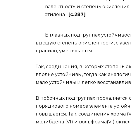
валентность и степень окисления 
этилена
[c.287]
Б главных подгруппах устойчивость
высшую степень окисленности, с уве
правило, уменьшается.
Так, соединения, в которых степень 
вполне устойчивы, тогда как аналог
мало устойчивы и легко восстанавлив
В побочных подгруппах проявляется 
порядкового номера элемента устой
повышается. Так, соединения хрома 
молибдена (VI) и вольфрама(VI) окис