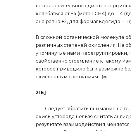
восстановительного диспропорциони
колебаться от +4 (метан СН4) до —4 (
она равна +2, для формальдегида — н
В сложной органической молекуле о
различных степеней окисления. На 
упомянутые нами перегруппировки, 
свойственно стремление к такому из
которое приводило бы к возможно бо
окисленным состояниям.
[c.
216]
Следует обратить внимание на то, чт
окись углерода нельзя считать ангид
результате взаимодействия меняется 