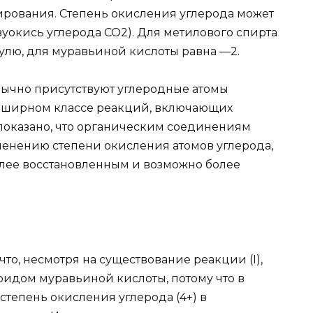
рования. Степень окисления углерода может
двуокись углерода СО2). Для метилового спирта
улю, для муравьиной кислоты равна —2.
бычно присутствуют углеродные атомы
обширном классе реакций, включающих
показано, что органическим соединениям
менению степени окисления атомов углерода,
лее восстановленным и возможно более
о, несмотря на существование реакции (I),
ридом муравьиной кислоты, потому что в
степень окисления углерода (4+) в