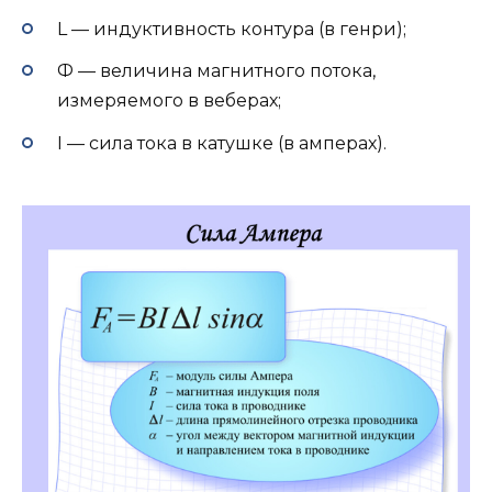
L — индуктивность контура (в генри);
Ф — величина магнитного потока,
измеряемого в веберах;
I — сила тока в катушке (в амперах).