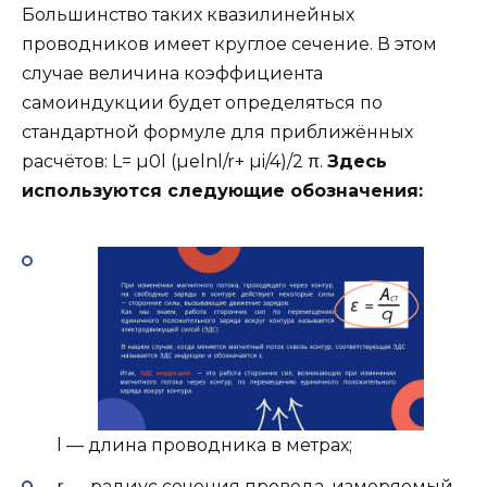
Большинство таких квазилинейных
проводников имеет круглое сечение. В этом
случае величина коэффициента
самоиндукции будет определяться по
стандартной формуле для приближённых
расчётов: L= µ0l (µelnl/r+ µi/4)/2 π.
Здесь
используются следующие обозначения:
l — длина проводника в метрах;
r — радиус сечения провода, измеряемый