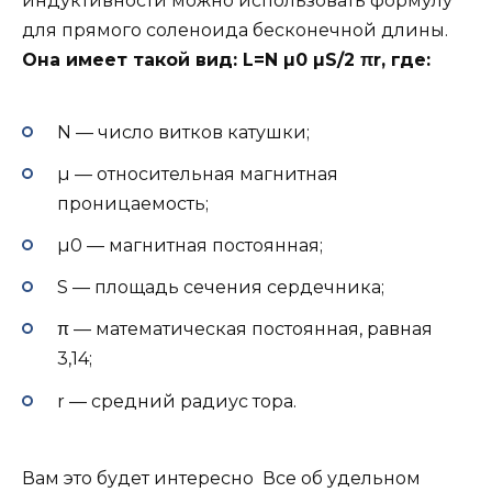
индуктивности можно использовать формулу
для прямого соленоида бесконечной длины.
Она имеет такой вид: L=N µ0 µS/2 πr, где:
N — число витков катушки;
µ — относительная магнитная
проницаемость;
µ0 — магнитная постоянная;
S — площадь сечения сердечника;
π — математическая постоянная, равная
3,14;
r — средний радиус тора.
Вам это будет интересно Все об удельном