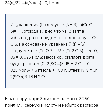
24(л)/22, 4(л/моль)= 0, 1 моль.
Из уравнения (1) следует: n(NH 3): n(Cr. O
3)= 1: 1, отсюда видно, что NH 3 взят в
избытке, расчет ведем по недостатку — Cr.
O 3. На основании уравнений (1) – (3)
следует, что n(Cr. O 3) = ½ n(Cr 2 O 3) = ½ ∙ 0,
05 = 0, 025 моль; масса кристаллогидрата
будет равна: m(Cr 2(SO 4)3∙ 18 H 2 O) = 0.
025 моль∙ 716 г/моль = 17, 9 г. Ответ: 17, 9 г Cr
2(SO 4)3∙ 18 H 2 O.
К раствору натрий дихромата массой 250 г
прилили серную кислоту и избыток раствора