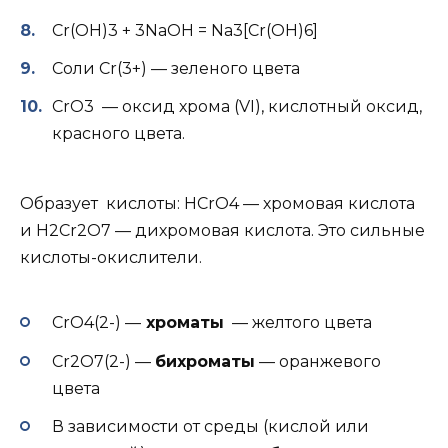
Cr(OH)3 + 3NaOH = Na3[Cr(OH)6]
Соли Cr(3+) — зеленого цвета
СrO3 — оксид хрома (VI), кислотный оксид,
красного цвета.
Образует кислоты: HCrO4 — хромовая кислота
и H2Cr2O7 — дихромовая кислота. Это сильные
кислоты-окислители.
CrO4(2-) —
хроматы
— желтого цвета
Сr2O7(2-) —
бихроматы
— оранжевого
цвета
В зависимости от среды (кислой или