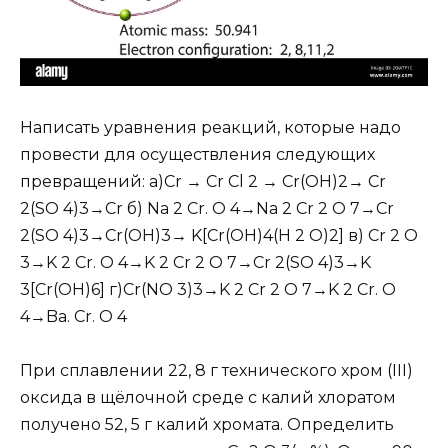
Написать уравнения реакций, которые надо
провести для осуществления следующих
превращений: а)Сr → Сr Cl 2 → Сr(OH)2→ Сr
2(SO 4)3→Cr б) Na 2 Cr. O 4→Na 2 Cr 2 O 7→Cr
2(SO 4)3→Cr(OH)3→ K[Cr(OH)4(H 2 O)2] в) Cr 2 O
3→K 2 Cr. O 4→K 2 Cr 2 O 7→Cr 2(SO 4)3→K
3[Cr(OH)6] г)Cr(NO 3)3→K 2 Cr 2 O 7→K 2 Cr. O
4→Ba. Cr. O 4
При сплавлении 22, 8 г технического хром (III)
оксида в щёлочной среде с калий хлоратом
получено 52, 5 г калий хромата. Определить