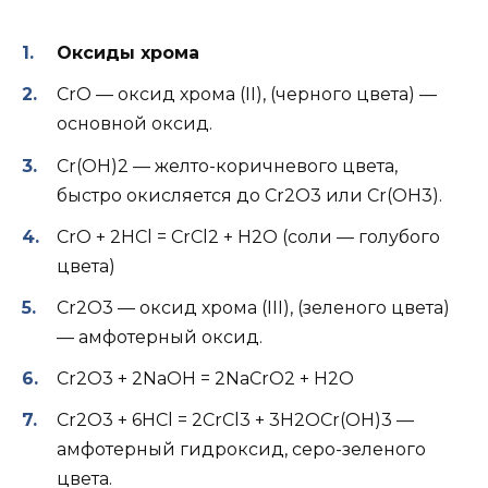
Оксиды хрома
СrO — оксид хрома (II), (черного цвета) —
основной оксид.
Сr(OH)2 — желто-коричневого цвета,
быстро окисляется до Cr2O3 или Сr(OH3).
СrO + 2HCl = CrCl2 + H2O (cоли — голубого
цвета)
Cr2O3 — оксид хрома (III), (зеленого цвета)
— амфотерный оксид.
Сr2O3 + 2NaOH = 2NaCrO2 + H2O
Cr2O3 + 6HCl = 2CrCl3 + 3H2OСr(OH)3 —
амфотерный гидроксид, серо-зеленого
цвета.