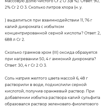
массовую долю чистого Сr 2 O 3(в %). Ответ: 90,
2% Сr 2 O 3. Сколько литров хлора (н. у.
) выделиться при взаимнодействии 11, 76 г
калий дихромата с избытком
концентрированной серной кислоты? Ответ: 2,
688 л Сr 2.
Сколько граммов хром (III) оксида образуется
при нагревании 50, 4 г аммоний дихромата?
Ответ: 30, 4 г Сr 2 O 3.
Соль натрия желтого цвета массой 6, 48 г
растворили в воде, подкислили серной
кислотой, получив оранжевый раствор. При
добавлении избытка раствора калий сульфита
образовался раствор зеленовато-фиолетового