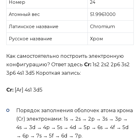
Номер
24
Атомный вес
51.9961000
Латинское название
Chromium
Русское название
Хром
Как самостоятельно построить электронную
конфигурацию? Ответ здесь
Cr:
1s2 2s2 2p6 3s2
3p6 4s1 3d5 Короткая запись:
Cr:
[Ar] 4s1 3d5
Порядок заполнения оболочек атома хрома
(Cr) электронами: 1s → 2s → 2p → 3s → 3p →
4s → 3d → 4p → 5s → 4d → 5p → 6s → 4f → 5d
→ 6p → 7s → 5f → 6d → 7p.