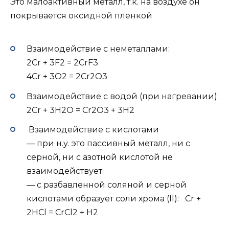
Это малоактивный металл, т.к. на воздухе он
покрывается оксидной пленкой
Взаимодействие с неметаллами:
2Сr + 3F2 = 2CrF3
4Cr + 3O2 = 2Cr2O3
Взаимодействие с водой (при нагревании):
2Cr + 3H2O = Cr2O3 + 3H2
Взаимодействие с кислотами
— при н.у. это пассивный металл, ни с
серной, ни с азотной кислотой не
взаимодействует
— с разбавленной соляной и серной
кислотами образует соли хрома (II): Сr +
2HCl = CrCl2 + H2