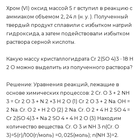
Хром (VI) оксид массой 5 г вступил в реакцию с
аммиаком объемом 2, 24 л (н. у. ). Полученный
твердый продукт сплавили с избытком натрий
гидроксида, а затем подействовали избытком
раствора серной кислоты.
Какую массу кристаллогидрата Cr 2(SO 4)3 ∙ 18 Н
2 О можно выделить из полученного раствора?
Решение: Уравнения реакций, лежащие в
основе химических процессов: 2 Сr. O 3 + 2 NH
3 = Cr 2 O 3 + N 2 +3 H 2 O (1) Cr 2 O 3 + 2 Na. OH =
2 Na. Cr. O 2 + H 2 O (2) 2 Na. Cr. O 2 + 4 H 2 SO 4 =
Cr 2(SO 4)3 + Na 2 SO 4 + 4 H 2 O (3) Находим
количество вещества. Cr. O 3 и NH 3 n(Cr. O
3)=5(г)/100(г/моль) =0, 025(моль); n(NH 3)=2.