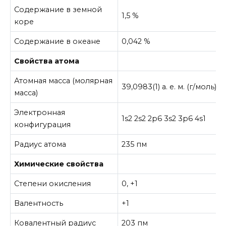
Содержание в земной
1,5 %
коре
Содержание в океане
0,042 %
Свойства атома
Атомная масса (молярная
39,0983(1) а. е. м. (г/моль)
масса)
Электронная
1s2 2s2 2p6 3s2 3p6 4s1
конфигурация
Радиус атома
235 пм
Химические свойства
Степени окисления
0, +1
Валентность
+1
Ковалентный радиус
203 пм