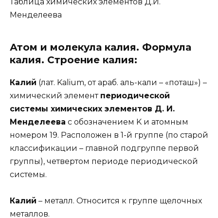
Таблица химических элементов Д.И.
Менделеева
Атом и молекула калия. Формула
калия. Строение калия:
Калий
(лат. Kalium, от араб. аль-кали – «поташ») –
химический элемент
периодической
системы химических элементов Д. И.
Менделеева
с обозначением K и атомным
номером 19. Расположен в 1-й группе (по старой
классификации – главной подгруппе первой
группы), четвертом периоде периодической
системы.
Калий
– металл. Относится к группе щелочных
металлов.