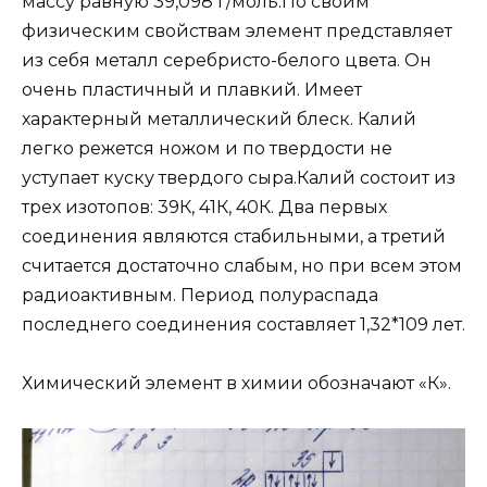
массу равную 39,098 г/моль.По своим
физическим свойствам элемент представляет
из себя металл серебристо-белого цвета. Он
очень пластичный и плавкий. Имеет
характерный металлический блеск. Калий
легко режется ножом и по твердости не
уступает куску твердого сыра.Калий состоит из
трех изотопов: 39К, 41К, 40К. Два первых
соединения являются стабильными, а третий
считается достаточно слабым, но при всем этом
радиоактивным. Период полураспада
последнего соединения составляет 1,32*109 лет.
Химический элемент в химии обозначают «К».