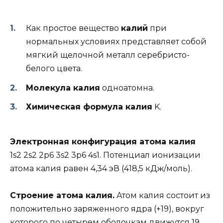
Как простое вещество
калий
при
нормальных условиях представляет собой
мягкий щелочной металл серебристо-
белого цвета.
Молекула калия
одноатомна.
Химическая формула калия
K.
Электронная конфигурация атома калия
1s2 2s2 2p6 3s2 3p6 4s1. Потенциал ионизации
атома калия равен 4,34 эВ (418,5 кДж/моль).
Строение атома калия.
Атом калия состоит из
положительно заряженного ядра (+19), вокруг
которого по четырем оболочкам движутся 19