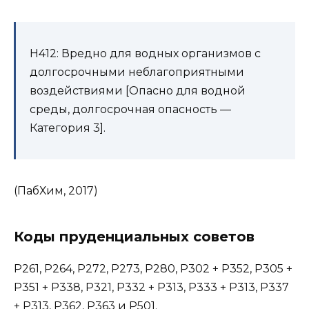
H412: Вредно для водных организмов с
долгосрочными неблагоприятными
воздействиями [Опасно для водной
среды, долгосрочная опасность —
Категория 3].
(ПабХим, 2017)
Коды пруденциальных советов
P261, P264, P272, P273, P280, P302 + P352, P305 +
P351 + P338, P321, P332 + P313, P333 + P313, P337
+ P313, P362, P363 и P501.