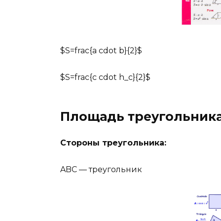
$S=frac{a cdot b}{2}$
$S=frac{c cdot h_c}{2}$
Площадь треугольника
Стороны треугольника:
ABC — треугольник