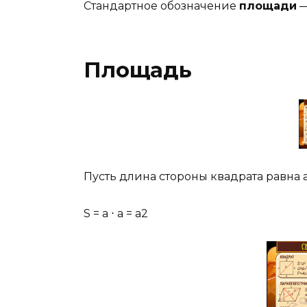
Стандартное обозначение
площади
—
Площадь
Пусть длина стороны квадрата равна a
S = a ⋅ a = a2