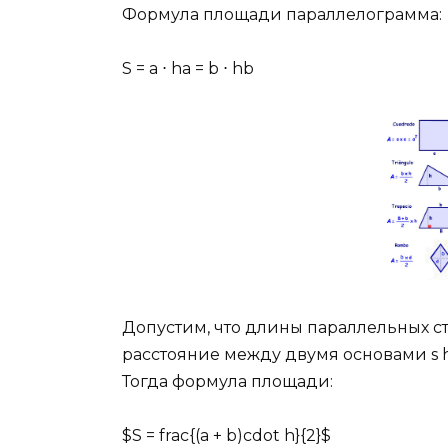
Формула площади параллелограмма:
S = a ⋅ ha = b ⋅ hb
Допустим, что длины параллельных с
расстояние между двумя основами s h(t
Тогда формула площади:
$S = frac{(a + b)cdot h}{2}$