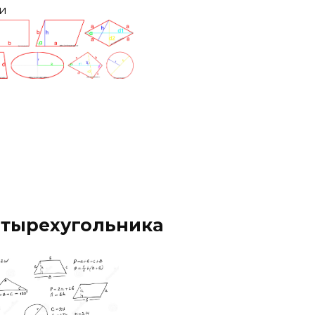
ти
етырехугольника