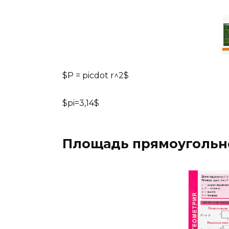
$P = picdot r^2$
$pi=3,14$
Площадь прямоугольн