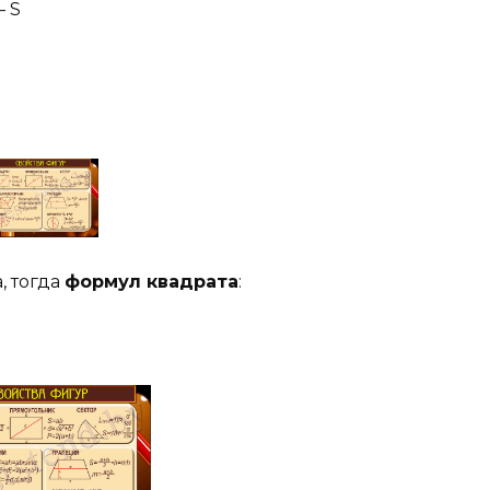
 S
, тогда
формул квадрата
: