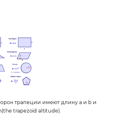
торон трапеции имеют длину a и b и
he trapezoid altitude).