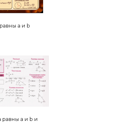
равны a и b
равны a и b и