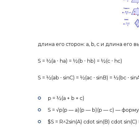
длина его сторон: a, b, c и длина его вы
S = ½(a ⋅ ha) = ½(b ⋅ hb) = ½(c ⋅ hc)
S = ½(ab ⋅ sinC) = ½(ac ⋅ sinB) = ½(bc ⋅ sin
p = ½(a + b + c)
S = √p(p — a)(p — b)(p — c) — форм
$S = R^2sin(A) cdot sin(B) cdot sin(C)