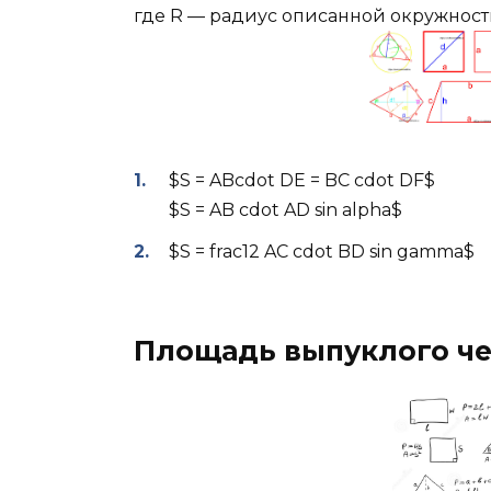
где R — радиус описанной окружнос
$S = ABcdot DE = BC cdot DF$
$S = AB cdot AD sin alpha$
$S = frac12 AC cdot BD sin gamma$
Площадь выпуклого ч