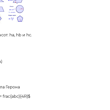
сот: ha, hb и hc.
A)
ула Герона
 = frac{abc}{4R}$