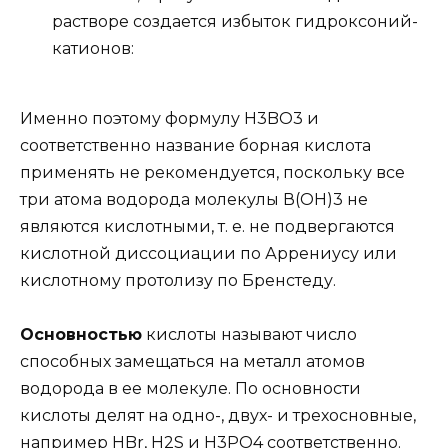
растворе создается избыток гидроксоний-
катионов:
Именно поэтому формулу H3BO3 и
соответственно название борная кислота
применять не рекомендуется, поскольку все
три атома водорода молекулы В(ОН)3 не
являются кислотными, т. е. не подвергаются
кислотной диссоциации по Аррениусу или
кислотному протолизу по Бренстеду.
Основностью
кислоты называют число
способных замещаться на металл атомов
водорода в ее молекуле. По основности
кислоты делят на одно-, двух- и трехосновные,
например HBr, H2S и H3PO4 соответственно.