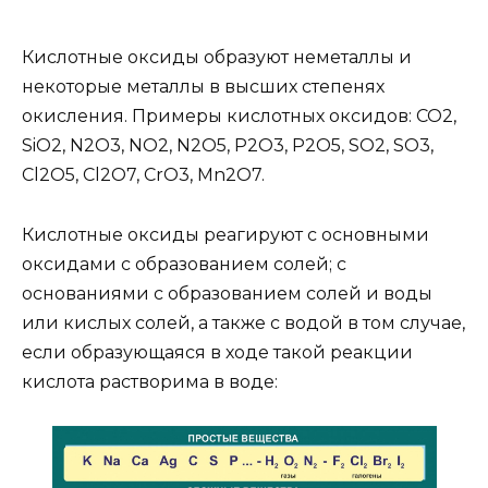
Кислотные оксиды образуют неметаллы и
некоторые металлы в высших степенях
окисления. Примеры кислотных оксидов: CO2,
SiO2, N2O3, NO2, N2O5, P2O3, P2O5, SO2, SO3,
Cl2O5, Cl2O7, CrO3, Mn2O7.
Кислотные оксиды реагируют с основными
оксидами с образованием солей; с
основаниями с образованием солей и воды
или кислых солей, а также с водой в том случае,
если образующаяся в ходе такой реакции
кислота растворима в воде: