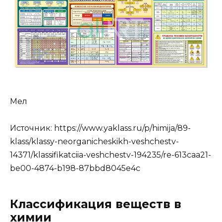
Мел
Источник:
https://www.yaklass.ru/p/himija/89-
klass/klassy-neorganicheskikh-veshchestv-
14371/klassifikatciia-veshchestv-194235/re-613caa21-
be00-4874-b198-87bbd8045e4c
Классификация веществ в
химии