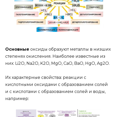
Основные
оксиды образуют металлы в низших
степенях окисления. Наиболее известные из
них: Li2O, Na2O, K2O, MgO, CaO, BaO, HgO, Ag2O.
Их характерные свойства: реакции с
кислотными оксидами с образованием солей
и с кислотами с образованием солей и воды,
например: