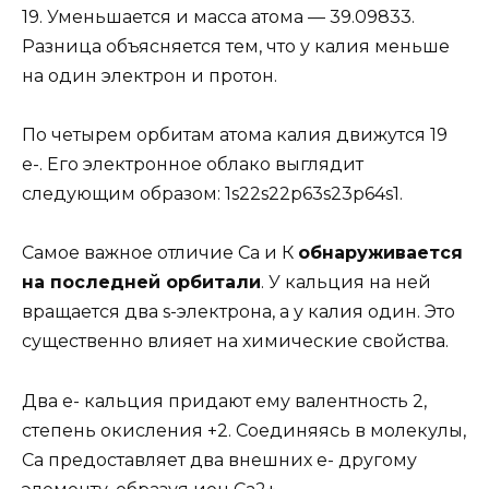
19. Уменьшается и масса атома — 39.09833.
Разница объясняется тем, что у калия меньше
на один электрон и протон.
По четырем орбитам атома калия движутся 19
e-. Его электронное облако выглядит
следующим образом: 1s22s22p63s23p64s1.
Самое важное отличие Са и К
обнаруживается
на последней орбитали
. У кальция на ней
вращается два s-электрона, а у калия один. Это
существенно влияет на химические свойства.
Два e- кальция придают ему валентность 2,
степень окисления +2. Соединяясь в молекулы,
Ca предоставляет два внешних e- другому